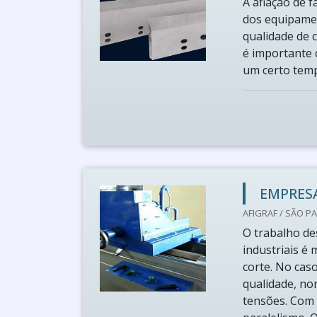
A afiação de f
dos equipamen
qualidade de c
é importante 
um certo temp
EMPRESA
AFIGRAF / SÃO PA
O trabalho de
industriais é 
corte. No caso
qualidade, no
tensões. Com 