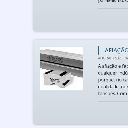
paralelismo. O 
AFIAÇÃO
AFIGRAF / SÃO PA
A afiação e fa
qualquer indú
porque, no ca
qualidade, no
tensões. Com 