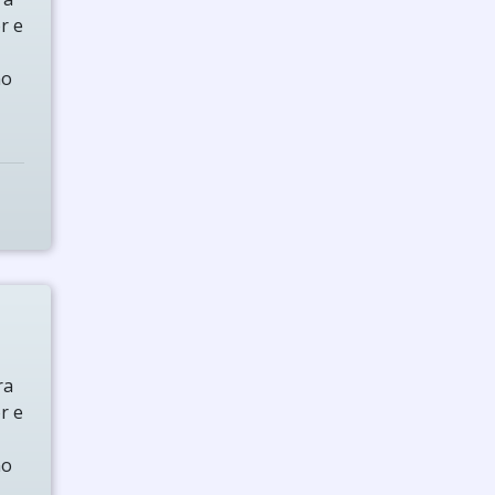
r e
no
ra
r e
no