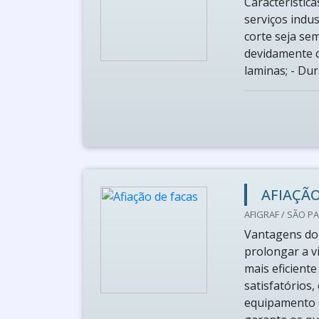
Característic
serviços indus
corte seja se
devidamente d
laminas; - Dur
AFIAÇÃO
AFIGRAF / SÃO PA
Vantagens do 
prolongar a v
mais eficient
satisfatórios
equipamento d