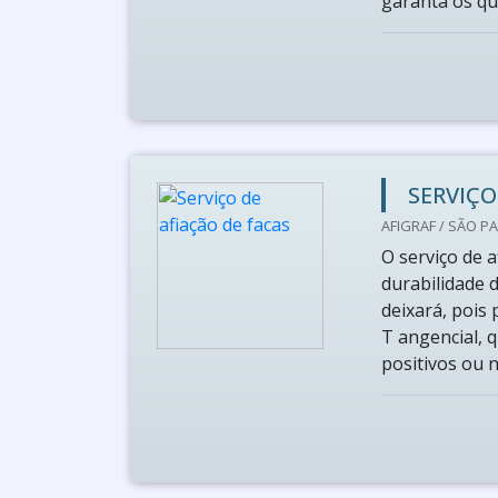
garanta os que
SERVIÇO
AFIGRAF / SÃO PA
O serviço de a
durabilidade 
deixará, pois
T angencial, 
positivos ou n